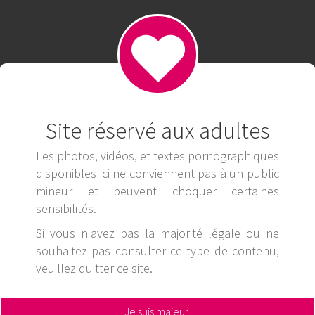
77ball
Site réservé aux adultes
Les photos, vidéos, et textes pornographiques
hinh phục trang game đổi thưởng uy tín số 01 châu
disponibles ici ne conviennent pas à un public
mineur et peuvent choquer certaines
sensibilités.
Si vous n'avez pas la majorité légale ou ne
souhaitez pas consulter ce type de contenu,
veuillez
quitter ce site
.
Je suis majeur,