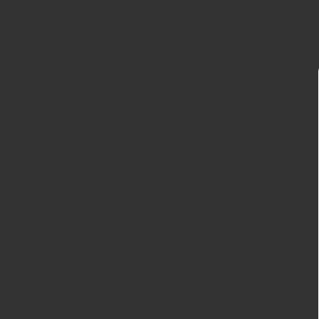
77ball
77ball
77ball – C